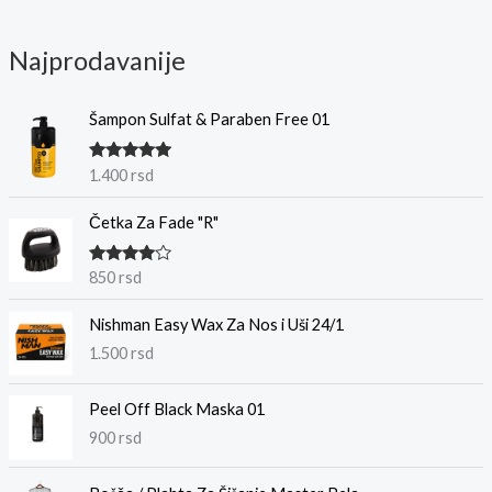
Najprodavanije
Šampon Sulfat & Paraben Free 01
Ocenjeno
1.400
rsd
sa
5.00
od
5
Četka Za Fade "R"
Ocenjeno
850
rsd
sa
4.00
od 5
Nishman Easy Wax Za Nos i Uši 24/1
1.500
rsd
Peel Off Black Maska 01
900
rsd