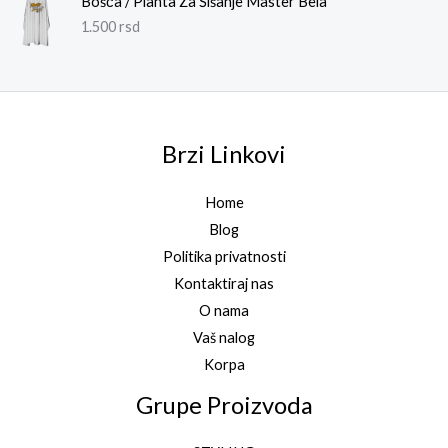
Bošča / Plahta Za Šišanje Master Bela
1.500
rsd
Brzi Linkovi
Home
Blog
Politika privatnosti
Kontaktiraj nas
O nama
Vaš nalog
Korpa
Grupe Proizvoda