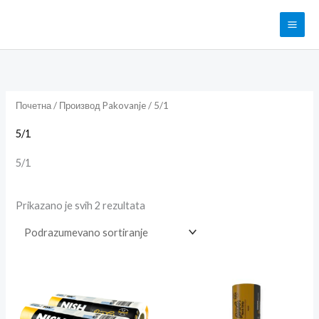
Pređi
na
sadržaj
Почетна
/ Производ Pakovanje / 5/1
5/1
5/1
Prikazano je svih 2 rezultata