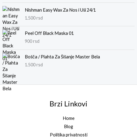
sa
4.00
od 5
Nishman Easy Wax Za Nos i Uši 24/1
1.500
rsd
Peel Off Black Maska 01
900
rsd
Bošča / Plahta Za Šišanje Master Bela
1.500
rsd
Brzi Linkovi
Home
Blog
Politika privatnosti