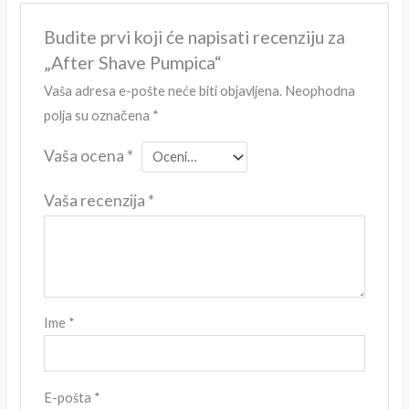
Budite prvi koji će napisati recenziju za
„After Shave Pumpica“
Vaša adresa e-pošte neće biti objavljena.
Neophodna
polja su označena
*
Vaša ocena
*
Vaša recenzija
*
Ime
*
E-pošta
*