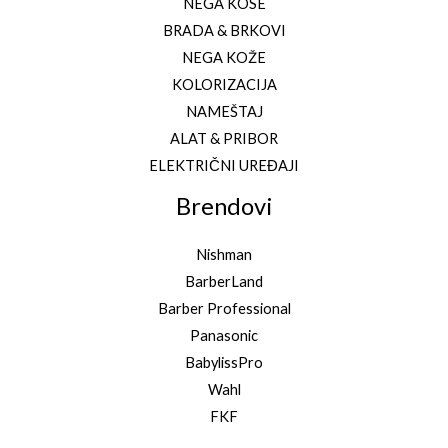
NEGA KOSE
BRADA & BRKOVI
NEGA KOŽE
KOLORIZACIJA
NAMEŠTAJ
ALAT & PRIBOR
ELEKTRIČNI UREĐAJI
Brendovi
Nishman
BarberLand
Barber Professional
Panasonic
BabylissPro
Wahl
FKF