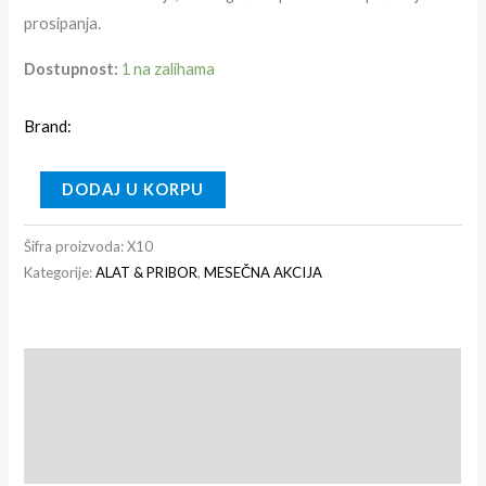
prosipanja.
Dostupnost:
1 na zalihama
Brand:
DODAJ U KORPU
Šifra proizvoda:
X10
Kategorije:
ALAT & PRIBOR
,
MESEČNA AKCIJA
Opis
Recenzije (0)
Brand info