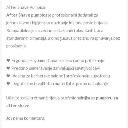
After Shave Pumpica
After Shave pumpica
je profesionalni dodatak za
jednostavno i higijensko doziranje losiona posle brijanja.
Kompatibilna je sa većinom staklenih i plastičnih boca
standardnih dimenzija, a omogućava precizno raspršivanje bez
prosipanja.
🖤 Ergonomski gumeni balon za lako ručno pritiskanje
🖤 Precizno usmeravanje zahvaljujući savitljivoj cevi
🖤 Idealna za berberske salone i profesionalnu upotrebu
🖤 Dugotrajan i kvalitetan materijal otporan na habanje
Učinite svaki tretman brijanja profesionalnijim uz
pumpicu za
after shave
.
Još nema komentara.