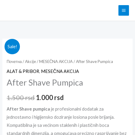
Pređi
na
sadržaj
After
Originalna
Trenutna
Sale!
Shave
cena
cena
Pumpica
Почетна
/
Akcije
/
MESEČNA AKCIJA
/ After Shave Pumpica
količina
je
je:
ALAT & PRIBOR
,
MESEČNA AKCIJA
After Shave Pumpica
bila:
1.000 rsd.
1.500 rsd.
1.500
rsd
1.000
rsd
After Shave pumpica
je profesionalni dodatak za
jednostavno i higijensko doziranje losiona posle brijanja.
Kompatibilna je sa većinom staklenih i plastičnih boca
standardnih dimenzija, a omogućava precizno raspršivanje bez