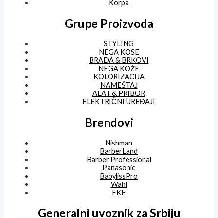
Korpa
Grupe Proizvoda
STYLING
NEGA KOSE
BRADA & BRKOVI
NEGA KOŽE
KOLORIZACIJA
NAMEŠTAJ
ALAT & PRIBOR
ELEKTRIČNI UREĐAJI
Brendovi
Nishman
BarberLand
Barber Professional
Panasonic
BabylissPro
Wahl
FKF
Generalni uvoznik za Srbiju