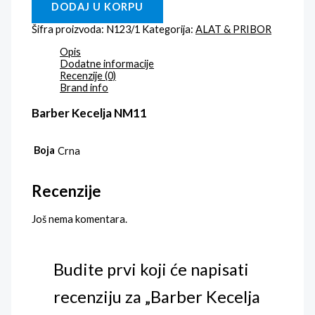
DODAJ U KORPU
Šifra proizvoda:
N123/1
Kategorija:
ALAT & PRIBOR
Opis
Dodatne informacije
Recenzije (0)
Brand info
Barber Kecelja NM11
Boja
Crna
Recenzije
Još nema komentara.
Budite prvi koji će napisati
recenziju za „Barber Kecelja