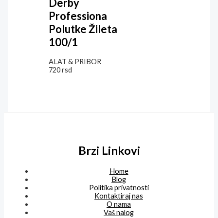
Derby
Professiona
Polutke Žileta
100/1
ALAT & PRIBOR
720
rsd
Brzi Linkovi
Home
Blog
Politika privatnosti
Kontaktiraj nas
O nama
Vaš nalog