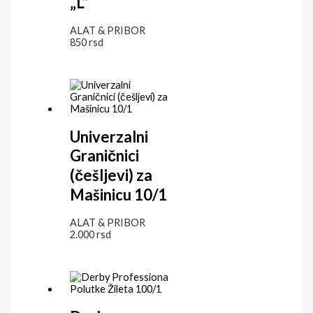
„L“
ALAT & PRIBOR
850
rsd
Univerzalni
Graničnici
(češljevi) za
Mašinicu 10/1
ALAT & PRIBOR
2.000
rsd