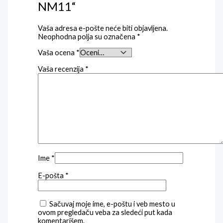
NM11“
Vaša adresa e-pošte neće biti objavljena.
Neophodna polja su označena
*
Vaša ocena
*
Vaša recenzija
*
Ime
*
E-pošta
*
Sačuvaj moje ime, e-poštu i veb mesto u
ovom pregledaču veba za sledeći put kada
komentarišem.