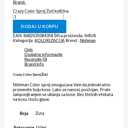
Brand:
Crazy Color Sprej Žuti količina
DODAJ U KORPU
EAN:
8682035084358
Šifra proizvoda:
N45/8
Kategorija:
KOLORIZACIJA
Brend :
Nishman
Opis
Dodatne informacije
Recenzije (0)
Brand info
Crazy Color Sprej Žuti
Nishman Color sprej omogućava Vam da jednokratno
promenite boju kose. Lako se nanosi, postojan. Prvim
šamponjiranjem se uklanja sa kose. Bez štetnih efekata
na kosu i kožu glave.
Boja
Žuta
Pakovanje
150ml