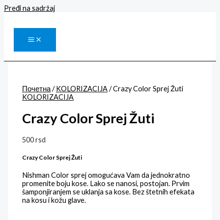
Pređi na sadržaj
Почетна
/
KOLORIZACIJA
/ Crazy Color Sprej Žuti
KOLORIZACIJA
Crazy Color Sprej Žuti
500
rsd
Crazy Color Sprej Žuti
Nishman Color sprej omogućava Vam da jednokratno
promenite boju kose. Lako se nanosi, postojan. Prvim
šamponjiranjem se uklanja sa kose. Bez štetnih efekata
na kosu i kožu glave.