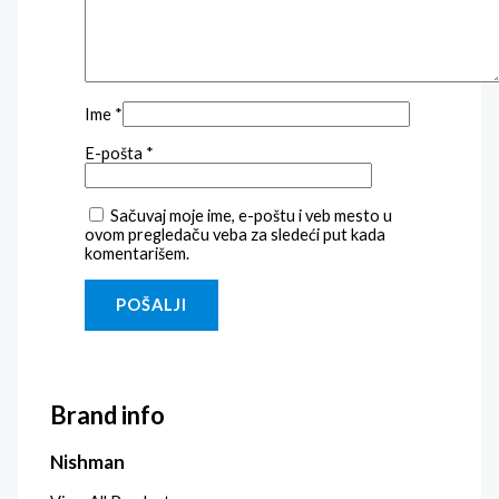
Ime
*
E-pošta
*
Sačuvaj moje ime, e-poštu i veb mesto u
ovom pregledaču veba za sledeći put kada
komentarišem.
Brand info
Nishman