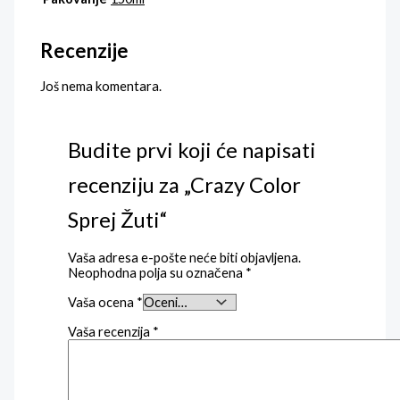
Recenzije
Još nema komentara.
Budite prvi koji će napisati
recenziju za „Crazy Color
Sprej Žuti“
Vaša adresa e-pošte neće biti objavljena.
Neophodna polja su označena
*
Vaša ocena
*
Vaša recenzija
*