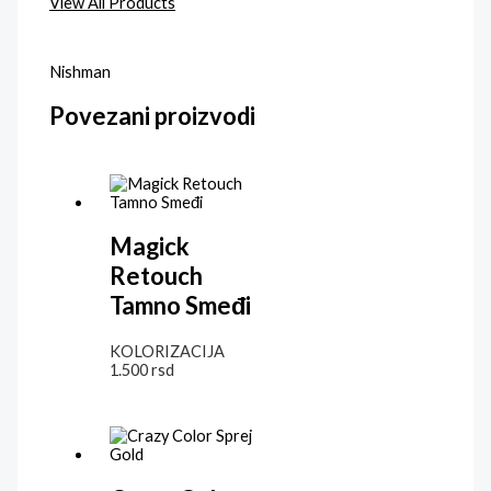
View All Products
Nishman
Povezani proizvodi
Magick
Retouch
Tamno Smeđi
KOLORIZACIJA
1.500
rsd