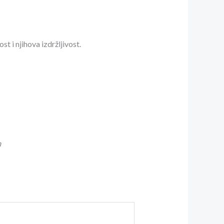
i njihova izdržljivost.
m