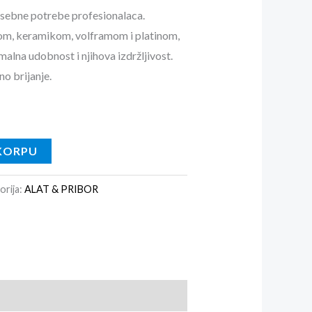
osebne potrebe profesionalaca.
om, keramikom, volframom i platinom,
alna udobnost i njihova izdržljivost.
o brijanje.
KORPU
orija:
ALAT & PRIBOR