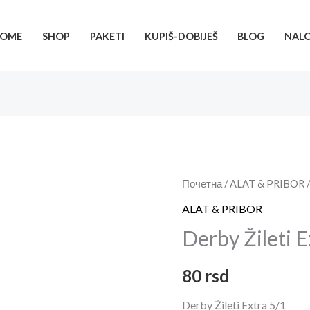
OME
SHOP
PAKETI
KUPIŠ-DOBIJEŠ
BLOG
NAL
Derby
Почетна
/
ALAT & PRIBOR
/
Žileti
ALAT & PRIBOR
Extra
Derby Žileti E
5/1
količina
80
rsd
Derby Žileti Extra 5/1