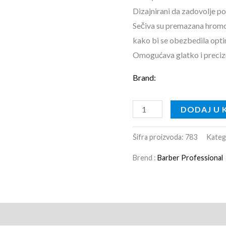
Dizajnirani da zadovolje p
Sečiva su premazana hrom
kako bi se obezbedila optim
Omogućava glatko i precizn
Brand:
DODAJ U 
Šifra proizvoda:
783
Kateg
Brend :
Barber Professional