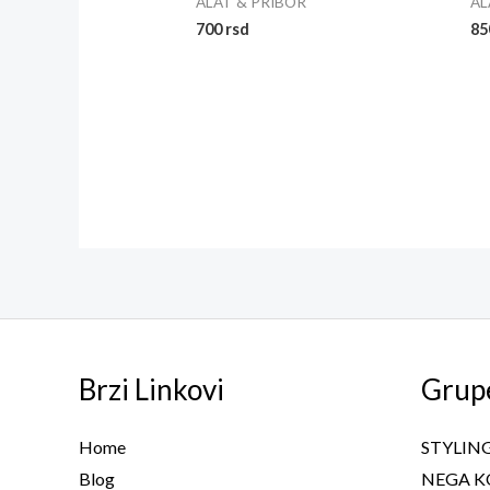
ALAT & PRIBOR
AL
700
rsd
8
Brzi Linkovi
Grup
Home
STYLIN
Blog
NEGA K