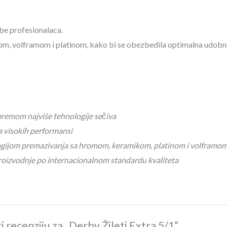
be profesionalaca.
 volframom i platinom, kako bi se obezbedila optimalna udobnost 
 opremom najviše tehnologije sečiva
a visokih performansi
logijom premazivanja sa hromom, keramikom, platinom i volframo
roizvodnje po internacionalnom standardu kvaliteta
ti recenziju za „Derby Žileti Extra 5/1“