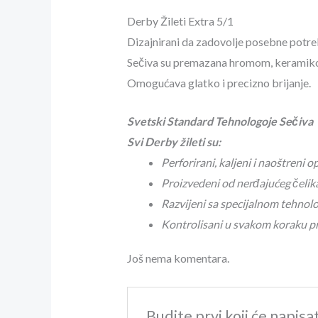
Derby Žileti Extra 5/1
Dizajnirani da zadovolje posebne potre
Sečiva su premazana hromom, keramikom,
Omogućava glatko i precizno brijanje.
Svetski Standard Tehnologoje Sečiva
Svi Derby žileti su:
Perforirani, kaljeni i naoštreni
Proizvedeni od nerđajućeg čelik
Razvijeni sa specijalnom tehno
Kontrolisani u svakom koraku p
Još nema komentara.
Budite prvi koji će napisa