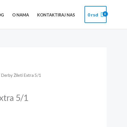
0
rsd
OG
O NAMA
KONTAKTIRAJ NAS
 Derby Žileti Extra 5/1
xtra 5/1