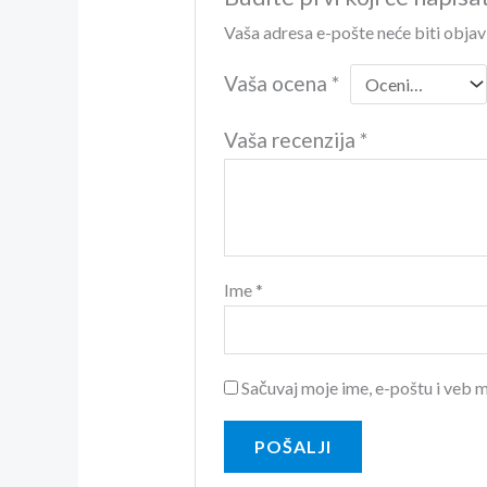
Vaša adresa e-pošte neće biti objav
Vaša ocena
*
Vaša recenzija
*
Ime
*
Sačuvaj moje ime, e-poštu i veb