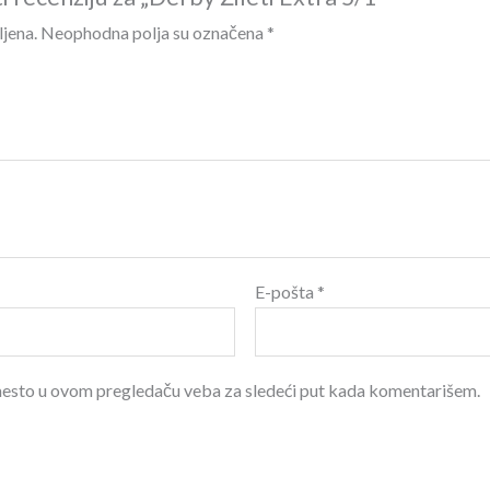
ljena.
Neophodna polja su označena
*
E-pošta
*
 mesto u ovom pregledaču veba za sledeći put kada komentarišem.