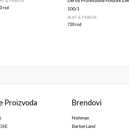
Derby Professiona Polutke Žil
AT & PRIBOR
50
rsd
100/1
ALAT & PRIBOR
720
rsd
e Proizvoda
Brendovi
G
Nishman
OSE
BarberLand