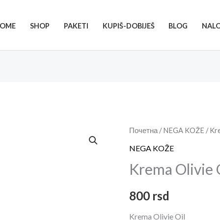
OME
SHOP
PAKETI
KUPIŠ-DOBIJEŠ
BLOG
NAL
Krema
Почетна
/
NEGA KOŽE
/ Kr
Olivie
NEGA KOŽE
Oil
Krema Olivie 
količina
800
rsd
Krema Olivie Oil