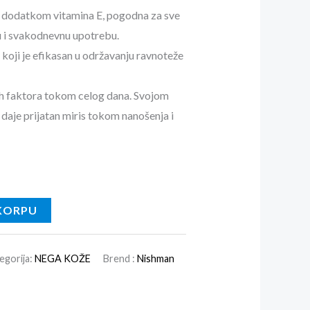
 sa dodatkom vitamina E, pogodna za sve
u i svakodnevnu upotrebu.
koji je efikasan u održavanju ravnoteže
nih faktora tokom celog dana. Svojom
daje prijatan miris tokom nanošenja i
KORPU
egorija:
NEGA KOŽE
Brend :
Nishman