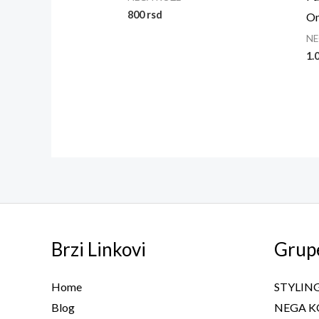
800
rsd
On
NE
1.
Brzi Linkovi
Grup
Home
STYLIN
Blog
NEGA K