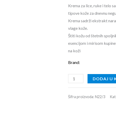
Krema za lice, ruke i telo
tipove kože za dnevnu neg
Krema sadrži ekstrakt nara 
vlage kože.
Štiti kožu od štetnih spolj
esencijom i mirisom kupine 
na koži
Brand:
DODAJ U 
Šifra proizvoda:
N22/3
Kat