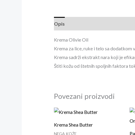
Opis
Dodatne informacije
Recen
Krema Olivie Oil
Krema za lice, ruke i telo sa dodatkom
Krema sadrži ekstrakt nara koji je efik
Štiti kožu od štetnih spoljnih faktora 
Povezani proizvodi
Krema Shea Butter
Pa
NEGA KOŽE