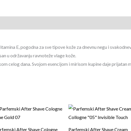
zije (0)
Brand info
 vitamina E, pogodna za sve tipove kože za dnevnu negu i svakodne
asan u održavanju ravnoteže vlage kože.
tokom celog dana. Svojom esencijom i mirisom kupine daje prijatan m
rfemski After Shave Cologne
Parfemski After Shave Cream