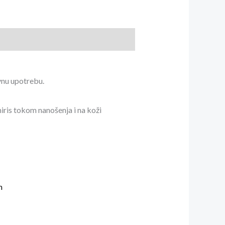
vnu upotrebu.
iris tokom nanošenja i na koži