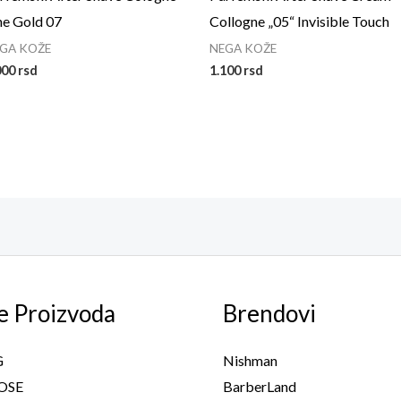
e Gold 07
Collogne „05“ Invisible Touch
GA KOŽE
NEGA KOŽE
000
rsd
1.100
rsd
e Proizvoda
Brendovi
G
Nishman
OSE
BarberLand