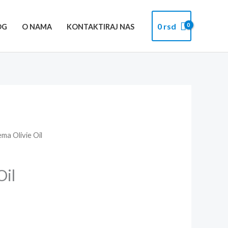
0
rsd
OG
O NAMA
KONTAKTIRAJ NAS
ema Olivie Oil
Oil