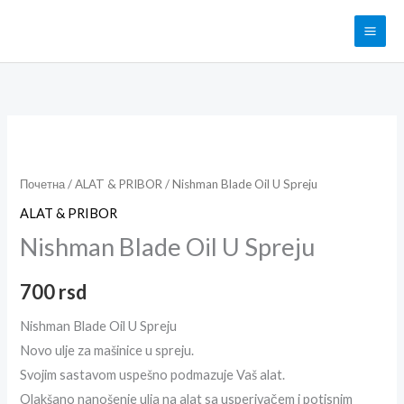
Pređi
na
sadržaj
Nishman
Blade
Oil
Почетна
/
ALAT & PRIBOR
/ Nishman Blade Oil U Spreju
U
ALAT & PRIBOR
Spreju
Nishman Blade Oil U Spreju
količina
700
rsd
Nishman Blade Oil U Spreju
Novo ulje za mašinice u spreju.
Svojim sastavom uspešno podmazuje Vaš alat.
Olakšano nanošenje ulja na alat sa usperivačem i potisnim