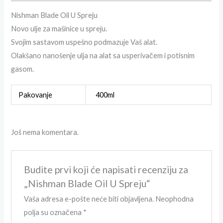
Nishman Blade Oil U Spreju
Novo ulje za mašinice u spreju.
Svojim sastavom uspešno podmazuje Vaš alat.
Olakšano nanošenje ulja na alat sa usperivačem i potisnim
gasom.
Pakovanje
400ml
Još nema komentara.
Budite prvi koji će napisati recenziju za
„Nishman Blade Oil U Spreju“
Vaša adresa e-pošte neće biti objavljena.
Neophodna
polja su označena
*