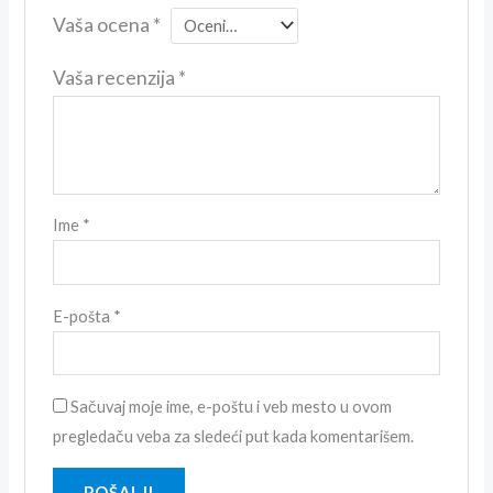
Vaša ocena
*
Vaša recenzija
*
Ime
*
E-pošta
*
Sačuvaj moje ime, e-poštu i veb mesto u ovom
pregledaču veba za sledeći put kada komentarišem.