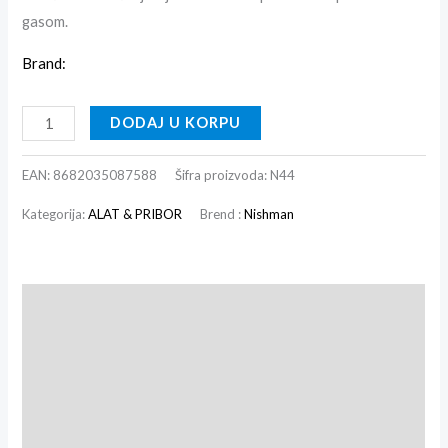
gasom.
Brand:
DODAJ U KORPU
EAN:
8682035087588
Šifra proizvoda:
N44
Kategorija:
ALAT & PRIBOR
Brend :
Nishman
Opis
Dodatne informacije
Recenzije (0)
Brand info