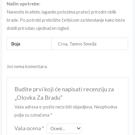
Način upotrebe:
Nanesite kratkim, laganim potezima prateći prirodni oblik
brade. Po potrebi prebrišite četkicom za blendanje kako biste
dobili prirodan, ujednačen izgled.
Boja
Crna, Tamno Smeđa
Još nema komentara.
Budite prvi koji će napisati recenziju za
„Olovka Za Bradu“
Vaša adresa e-pošte neće biti objavljena.
Neophodna
polja su označena
*
Vaša ocena
*