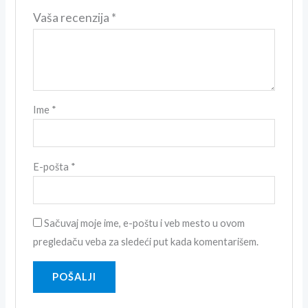
Vaša recenzija
*
Ime
*
E-pošta
*
Sačuvaj moje ime, e-poštu i veb mesto u ovom
pregledaču veba za sledeći put kada komentarišem.