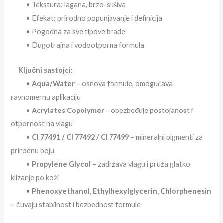
• Tekstura: lagana, brzo-sušiva
• Efekat: prirodno popunjavanje i definicija
• Pogodna za sve tipove brade
• Dugotrajna i vodootporna formula
Ključni sastojci:
•
Aqua/Water
– osnova formule, omogućava
ravnomernu aplikaciju
•
Acrylates Copolymer
– obezbeđuje postojanost i
otpornost na vlagu
•
CI 77491 / CI 77492 / CI 77499
– mineralni pigmenti za
prirodnu boju
•
Propylene Glycol
– zadržava vlagu i pruža glatko
klizanje po koži
•
Phenoxyethanol, Ethylhexylglycerin, Chlorphenesin
– čuvaju stabilnost i bezbednost formule