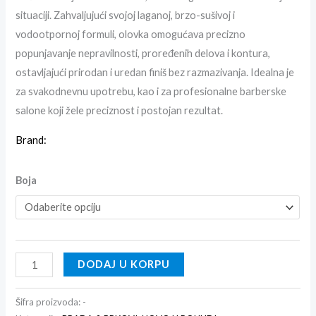
situaciji. Zahvaljujući svojoj laganoj, brzo-sušivoj i
vodootpornoj formuli, olovka omogućava precizno
popunjavanje nepravilnosti, proređenih delova i kontura,
ostavljajući prirodan i uredan finiš bez razmazivanja. Idealna je
za svakodnevnu upotrebu, kao i za profesionalne barberske
salone koji žele preciznost i postojan rezultat.
Brand:
Boja
DODAJ U KORPU
Šifra proizvoda:
-