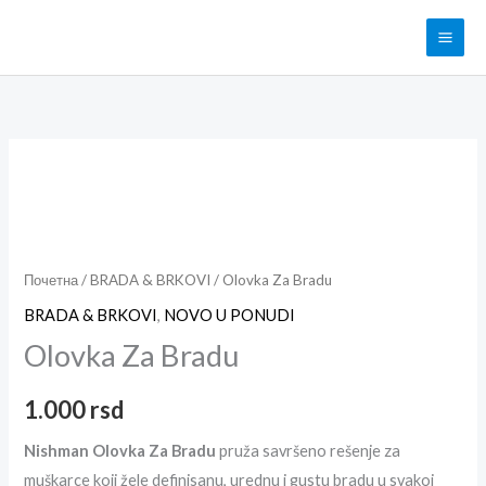
Pređi
na
sadržaj
NOVO!
Olovka
Za
Bradu
količina
Почетна
/
BRADA & BRKOVI
/ Olovka Za Bradu
BRADA & BRKOVI
,
NOVO U PONUDI
Olovka Za Bradu
1.000
rsd
Nishman Olovka Za Bradu
pruža savršeno rešenje za
muškarce koji žele definisanu, urednu i gustu bradu u svakoj