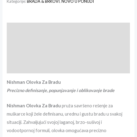
Kategorije:
BRADA & BRKOVI
,
NOVO U PONUDI
Opis
Dodatne informacije
Recenzije (0)
Brand info
Nishman Olovka Za Bradu
Precizno definisanje, popunjavanje i oblikovanje brade
Nishman Olovka Za Bradu
pruža savršeno rešenje za
muškarce koji žele definisanu, urednu i gustu bradu u svakoj
situaciji. Zahvaljujući svojoj laganoj, brzo-sušivoj i
vodootpornoj formuli, olovka omogućava precizno