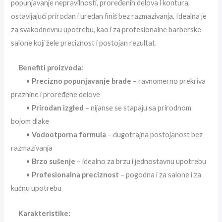
popunjavanje nepravilnosti, proređenih delova i kontura,
ostavljajući prirodan i uredan finiš bez razmazivanja. Idealna je
za svakodnevnu upotrebu, kao i za profesionalne barberske
salone koji žele preciznost i postojan rezultat.
Benefiti proizvoda:
•
Precizno popunjavanje brade
– ravnomerno prekriva
praznine i proređene delove
•
Prirodan izgled
– nijanse se stapaju sa prirodnom
bojom dlake
•
Vodootporna formula
– dugotrajna postojanost bez
razmazivanja
•
Brzo sušenje
– idealno za brzu i jednostavnu upotrebu
•
Profesionalna preciznost
– pogodna i za salone i za
kućnu upotrebu
Karakteristike: