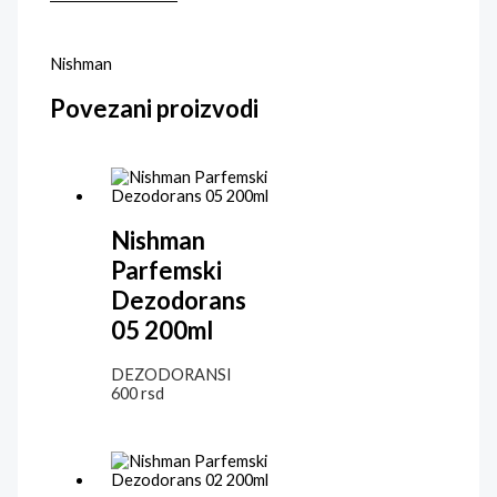
Nishman
Povezani proizvodi
Nishman
Parfemski
Dezodorans
05 200ml
DEZODORANSI
600
rsd