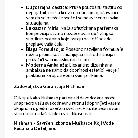
Dugotrajna Zaštita
: Pruža pouzdanu zaštitu od
neprijatnih mirisa kroz ceo dan, omogućavajući
vam da se osećate sveže i samouvereno u svim
situacijama.
Luksuzan Miris
: Naša sofisticirana parfemska
kompozicija stvara nezaboravan doživljaj, sa
suptilnim notama koje ostaju na koži bez da
preplave vaša čula.
Blaga Formulacija
: Posebno razvijena formula je
nežna prema koži, smanjujući rizik od iritacija i
pružajući vam maksimalan komfor.
Moderna Ambalaža
: Elegantno dizajnirana
ambalaža ne samo da doprinosi estetici, već je i
praktična za upotrebu u svim prilikama.
Zadovoljstvo Garantuje Nishman
Otkrijte kako Nishman parfemski dezodorans može
unaprediti vašu svakodnevnu rutinu i doprinijeti vašem
ukupnom izgledu i osećaju svežine. Pružite sebi i svom
stilu dodatni dašak luksuza i efikasnosti.
Nishman – Savršen Izbor za Muškarce Koji Vode
Računa o Detaljima.