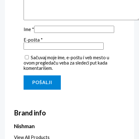
Ime
*
E-pošta
*
Sačuvaj moje ime, e-poštu i veb mesto u
ovom pregledaču veba za sledeći put kada
komentarišem.
Brand info
Nishman
View All Products