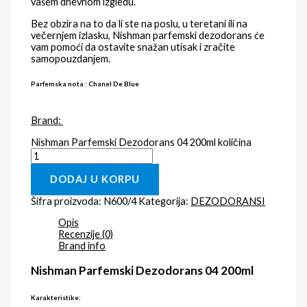
vašem dnevnom izgledu.
Bez obzira na to da li ste na poslu, u teretani ili na
večernjem izlasku, Nishman parfemski dezodorans će
vam pomoći da ostavite snažan utisak i zračite
samopouzdanjem.
Parfemska nota : Chanel De Blue
Brand:
Nishman Parfemski Dezodorans 04 200ml količina
DODAJ U KORPU
Šifra proizvoda:
N600/4
Kategorija:
DEZODORANSI
Opis
Recenzije (0)
Brand info
Nishman Parfemski Dezodorans 04 200ml
Karakteristike: