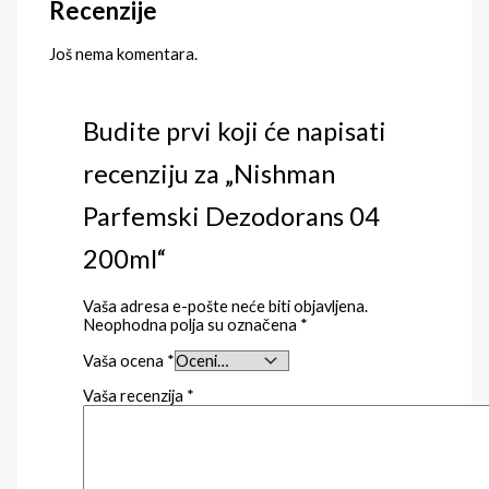
Recenzije
Još nema komentara.
Budite prvi koji će napisati
recenziju za „Nishman
Parfemski Dezodorans 04
200ml“
Vaša adresa e-pošte neće biti objavljena.
Neophodna polja su označena
*
Vaša ocena
*
Vaša recenzija
*