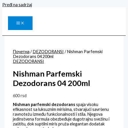
Pređi na sadržaj
Почетна
/
DEZODORANSI
/ Nishman Parfemski
Dezodorans 04 200ml
DEZODORANSI
Nishman Parfemski
Dezodorans 04 200ml
600
rsd
Nishman parfemski dezodorans
spaja visoku
efikasnost sa luksuznim mirisima, stvarajući savršenu
ravnotežu između funkcionalnosti i stila. Njegova
jedinstvena formula obezbeđuje dugotrajnu svežinu i
zaštitu, dok suptilni miris pruža elegantan dodatak