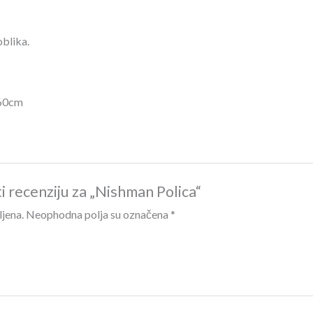
blika.
160cm
ti recenziju za „Nishman Polica“
ljena.
Neophodna polja su označena
*