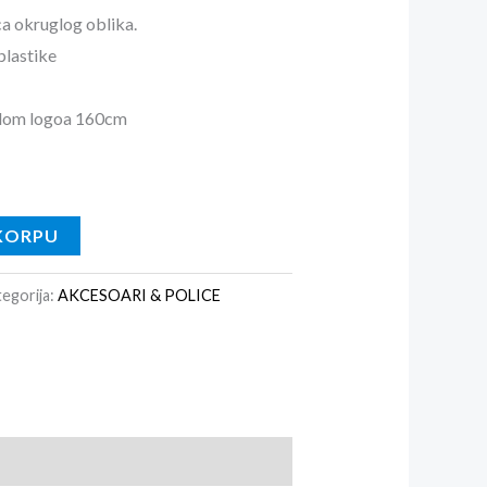
a okruglog oblika.
plastike
blom logoa 160cm
KORPU
egorija:
AKCESOARI & POLICE