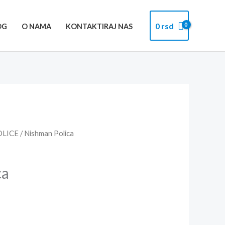
0
rsd
OG
O NAMA
KONTAKTIRAJ NAS
OLICE
/ Nishman Polica
ca