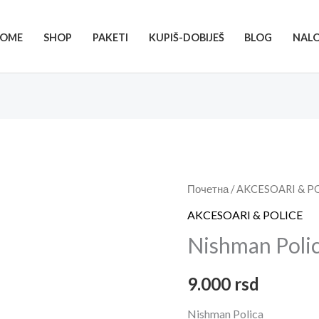
OME
SHOP
PAKETI
KUPIŠ-DOBIJEŠ
BLOG
NAL
Nishman
Почетна
/
AKCESOARI & P
Polica
AKCESOARI & POLICE
količina
Nishman Poli
9.000
rsd
Nishman Polica