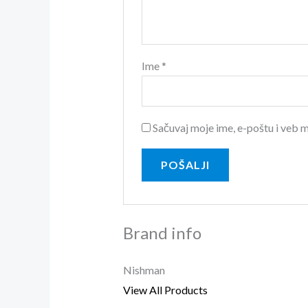
Ime
*
Sačuvaj moje ime, e-poštu i veb
Brand info
Nishman
View All Products