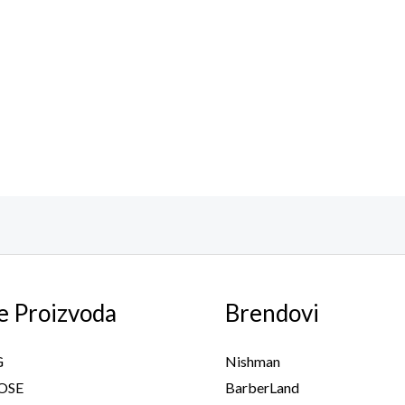
e Proizvoda
Brendovi
G
Nishman
OSE
BarberLand