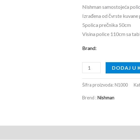
Nishman samostojeća polic
Izrađena od čvrste kuvane 
5polica prečnika 50cm
Visina police 110cm sa ta
Brand:
DODAJ U 
Šifra proizvoda:
N1000
Kat
Brend :
Nishman