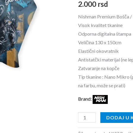
2.000
rsd
količina
Nishman Premium Bošča /
Visok kvalitet tkanine
Odporna digitalna štampa
Veličina 130 x 150cm
Elastični okovratnik
Antistatčki materijal (ne le
Zatvaranje na kopče
Tip tkanine : Nano Mikro 
na farbu, može se prati)
Brand:
DODAJ U 