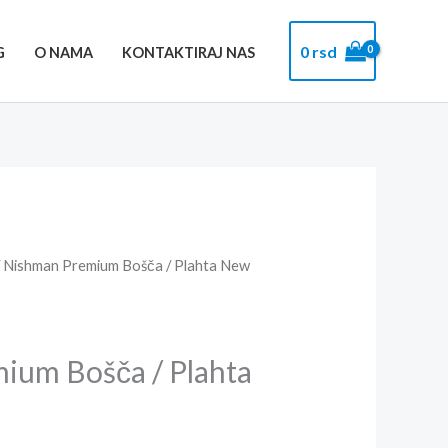
0
rsd
G
O NAMA
KONTAKTIRAJ NAS
 Nishman Premium Bošča / Plahta New
ium Bošča / Plahta