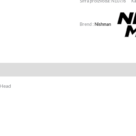
Šifra proizvoda:
N107/8
Ka
Brend :
Nishman
 Head