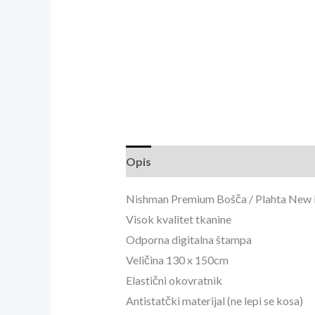
Opis
Recenzije (0)
Brand info
Nishman Premium Bošča / Plahta New
Visok kvalitet tkanine
Odporna digitalna štampa
Veličina 130 x 150cm
Elastični okovratnik
Antistatčki materijal (ne lepi se kosa)