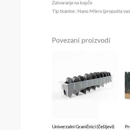
Zatvaranje na kopče
Tip tkanine : Nano Mikro (propušta vaz
Povezani proizvodi
Univerzalni Graničnici (češljevi)
Pr