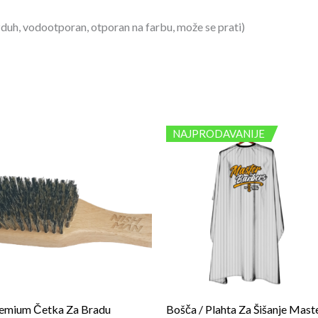
duh, vodootporan, otporan na farbu, može se prati)
NAJPRODAVANIJE
emium Četka Za Bradu
Bošča / Plahta Za Šišanje Mast