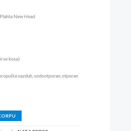
 Plahta New Head
pi se kosa)
(propušta vazduh, vodootporan, otporan
KORPU