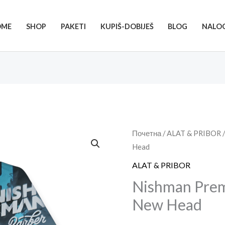
OME
SHOP
PAKETI
KUPIŠ-DOBIJEŠ
BLOG
NALO
Nishman
Почетна
/
ALAT & PRIBOR
/
Head
Premium
Bošča
ALAT & PRIBOR
/
Nishman Prem
Plahta
New Head
New
Head