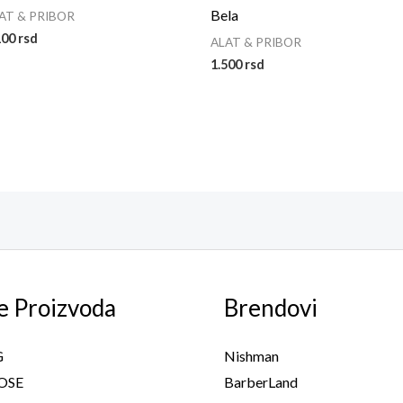
Bela
AT & PRIBOR
100
rsd
ALAT & PRIBOR
1.500
rsd
e Proizvoda
Brendovi
G
Nishman
OSE
BarberLand