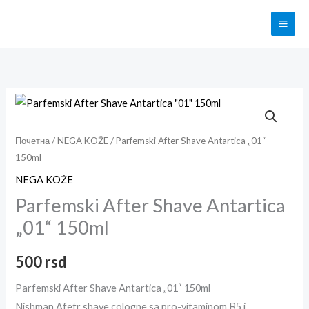
Pređi
na
sadržaj
Parfemski
After
Shave
Почетна
/
NEGA KOŽE
/ Parfemski After Shave Antartica „01“
150ml
Antartica
"01"
NEGA KOŽE
150ml
Parfemski After Shave Antartica
količina
„01“ 150ml
500
rsd
Parfemski After Shave Antartica „01“ 150ml
Nishman Afetr shave cologne sa pro-vitaminom B5 i