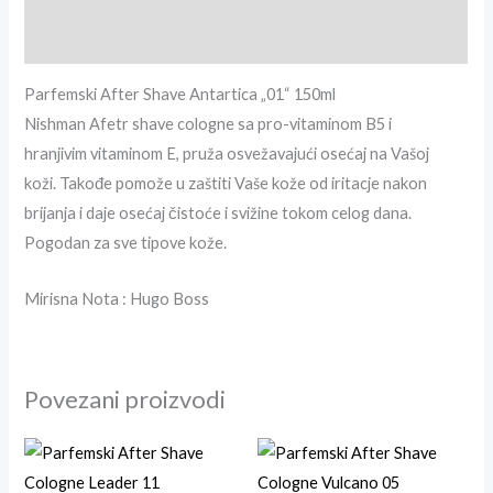
Brand info
Parfemski After Shave Antartica „01“ 150ml
Nishman Afetr shave cologne sa pro-vitaminom B5 i
hranjivim vitaminom E, pruža osvežavajući osećaj na Vašoj
koži. Takođe pomože u zaštiti Vaše kože od iritacje nakon
brijanja i daje osećaj čistoće i svižine tokom celog dana.
Pogodan za sve tipove kože.
Mirisna Nota : Hugo Boss
Povezani proizvodi