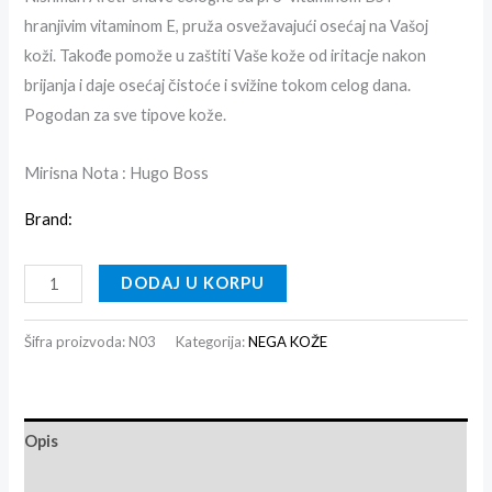
hranjivim vitaminom E, pruža osvežavajući osećaj na Vašoj
koži. Takođe pomože u zaštiti Vaše kože od iritacje nakon
brijanja i daje osećaj čistoće i svižine tokom celog dana.
Pogodan za sve tipove kože.
Mirisna Nota : Hugo Boss
Brand:
DODAJ U KORPU
Šifra proizvoda:
N03
Kategorija:
NEGA KOŽE
Opis
Recenzije (0)