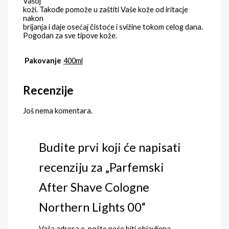
Vašoj
koži. Takođe pomože u zaštiti Vaše kože od iritacje
nakon
brijanja i daje osećaj čistoće i svižine tokom celog dana.
Pogodan za sve tipove kože.
Pakovanje
400ml
Recenzije
Još nema komentara.
Budite prvi koji će napisati
recenziju za „Parfemski
After Shave Cologne
Northern Lights 00“
Vaša adresa e-pošte neće biti objavljena.