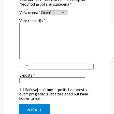
Neophodna polja su označena
*
Vaša ocena
*
Vaša recenzija
*
Ime
*
E-pošta
*
Sačuvaj moje ime, e-poštu i veb mesto u
ovom pregledaču veba za sledeći put kada
komentarišem.