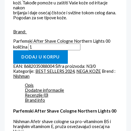
koži. Takođe pomože u zaštiti Vaše kože od iritacje
nakon
brijanja i daje osećaj čistoće i svižine tokom celog dana.
Pogodan za sve tipove kože.
Brand:
Parfemski After Shave Cologne Northern Lights 00
količina
DODAJ U KORPU
EAN:
8682035088004
Šifra proizvoda:
N3/0
Kategorije:
BEST SELLERS 2024
,
NEGA KOŽE
Brend :
Nishman
Opis
Dodatne informacije
Recenzije (0)
Brand info
Parfemski After Shave Cologne Northern Lights 00
Nishman Afetr shave cologne sa pro-vitaminom B5 i
hranjivim vitaminom E, pruža osvežavajući osećaj na