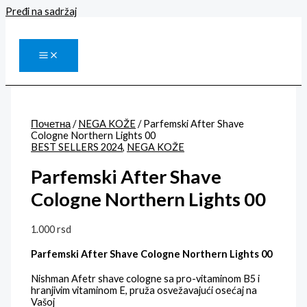
Pređi na sadržaj
Почетна
/
NEGA KOŽE
/ Parfemski After Shave
Cologne Northern Lights 00
BEST SELLERS 2024
,
NEGA KOŽE
Parfemski After Shave
Cologne Northern Lights 00
1.000
rsd
Parfemski After Shave Cologne Northern Lights 00
Nishman Afetr shave cologne sa pro-vitaminom B5 i
hranjivim vitaminom E, pruža osvežavajući osećaj na
Vašoj