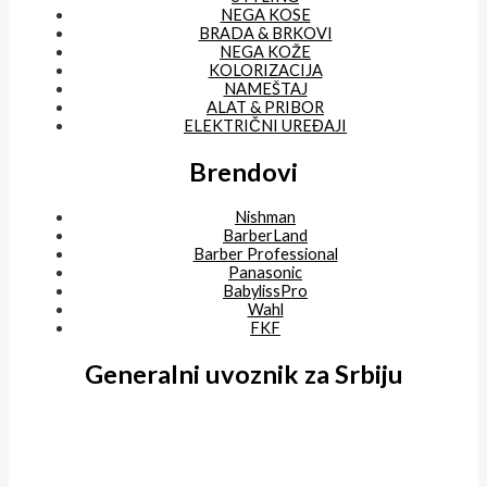
NEGA KOSE
BRADA & BRKOVI
NEGA KOŽE
KOLORIZACIJA
NAMEŠTAJ
ALAT & PRIBOR
ELEKTRIČNI UREĐAJI
Brendovi
Nishman
BarberLand
Barber Professional
Panasonic
BabylissPro
Wahl
FKF
Generalni uvoznik za Srbiju