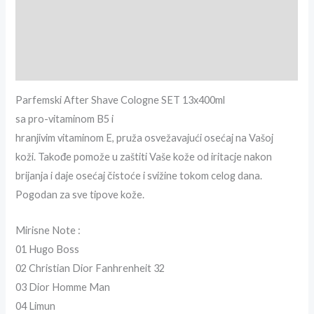
Dodatne informacije
Recenzije (0)
Brand info
Parfemski After Shave Cologne SET 13x400ml
sa pro-vitaminom B5 i
hranjivim vitaminom E, pruža osvežavajući osećaj na Vašoj
koži. Takođe pomože u zaštiti Vaše kože od iritacje nakon
brijanja i daje osećaj čistoće i svižine tokom celog dana.
Pogodan za sve tipove kože.
Mirisne Note :
01 Hugo Boss
02 Christian Dior Fanhrenheit 32
03 Dior Homme Man
04 Limun