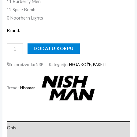
11 Burberry Men
12 Spice Bomb
0 Noorhern Lights
Brand:
DODAJ U KORPU
Šifra proizvoda:
N3P
Kategorije:
NEGA KOŽE
,
PAKETI
Brend :
Nishman
Opis