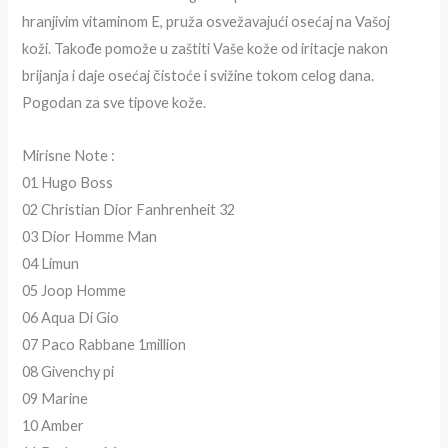
hranjivim vitaminom E, pruža osvežavajući osećaj na Vašoj
koži. Takođe pomože u zaštiti Vaše kože od iritacje nakon
brijanja i daje osećaj čistoće i svižine tokom celog dana.
Pogodan za sve tipove kože.
Mirisne Note :
01 Hugo Boss
02 Christian Dior Fanhrenheit 32
03 Dior Homme Man
04 Limun
05 Joop Homme
06 Aqua Di Gio
07 Paco Rabbane 1million
08 Givenchy pi
09 Marine
10 Amber