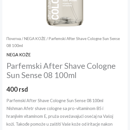
Почетна
/
NEGA KOŽE
/ Parfemski After Shave Cologne Sun Sense
08 100ml
NEGA KOŽE
Parfemski After Shave Cologne
Sun Sense 08 100ml
400
rsd
Parfemski After Shave Cologne Sun Sense 08 100ml
Nishman Afetr shave cologne sa pro-vitaminom B5 i
hranjivim vitaminom E, pruža osvežavajući osećaj na Vašoj
koži. Takođe pomože u zaštiti Vaše kože od iritacje nakon