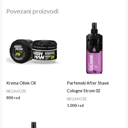
Povezani proizvodi
Krema Olivie Oil
Parfemski After Shave
Cologne Strom 02
NEGA KOŽE
800
rsd
NEGA KOŽE
1.000
rsd