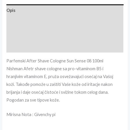
Opis
Dodatne informacije
Recenzije (0)
Brand info
Parfemski After Shave Cologne Sun Sense 08 100ml
Nishman Afetr shave cologne sa pro-vitaminom B5 i
hranjivim vitaminom E, pruža osvežavajući osećaj na Vašoj
koži. Takođe pomože u zaštiti Vaše kože od iritacje nakon
brijanja i daje osećaj čistoće i svižine tokom celog dana.
Pogodan za sve tipove kože.
Mirisna Nota : Givenchy pi