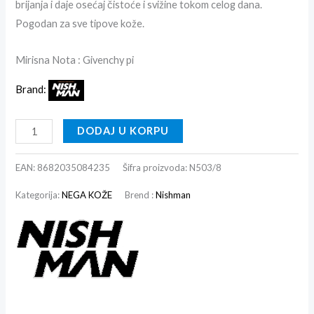
brijanja i daje osećaj čistoće i svižine tokom celog dana.
Pogodan za sve tipove kože.
Mirisna Nota : Givenchy pi
Brand:
DODAJ U KORPU
EAN:
8682035084235
Šifra proizvoda:
N503/8
Kategorija:
NEGA KOŽE
Brend :
Nishman