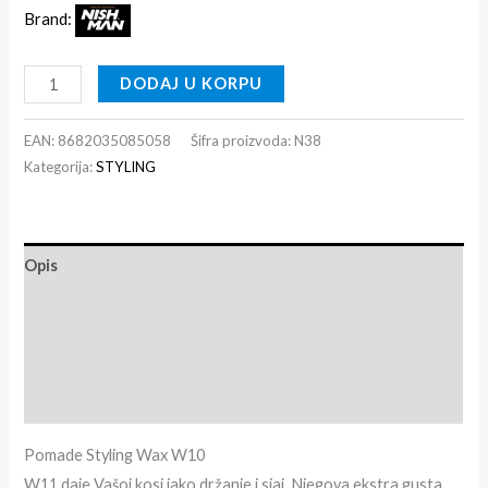
Brand:
DODAJ U KORPU
EAN:
8682035085058
Šifra proizvoda:
N38
Kategorija:
STYLING
Opis
Dodatne informacije
Recenzije (0)
Brand info
Pomade Styling Wax W10
W11 daje Vašoj kosi jako držanje i sjaj. Njegova ekstra gusta