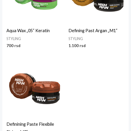
Aqua Wax „05“ Keratin
Defining Past Argan „M1“
STYLING
STYLING
700
rsd
1.100
rsd
Definining Paste Flexibile