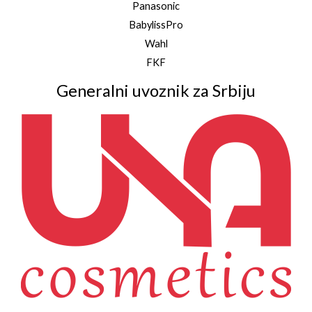
Panasonic
BabylissPro
Wahl
FKF
Generalni uvoznik za Srbiju