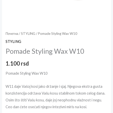
Почетна
/
STYLING
/ Pomade Styling Wax W10
STYLING
Pomade Styling Wax W10
1.100
rsd
Pomade Styling Wax W10
W11 daje Vašoj kosi jako držanje i sjaj. Njegova ekstra gusta
konzistencija održava Vašu kosu stabilnom tokom celog dana.
Osim što štiti Vašu kosu, daje joj neophodnu vlažnost i negu.
Ceo dan ćete osećati njegov intezivni miris na kosi.