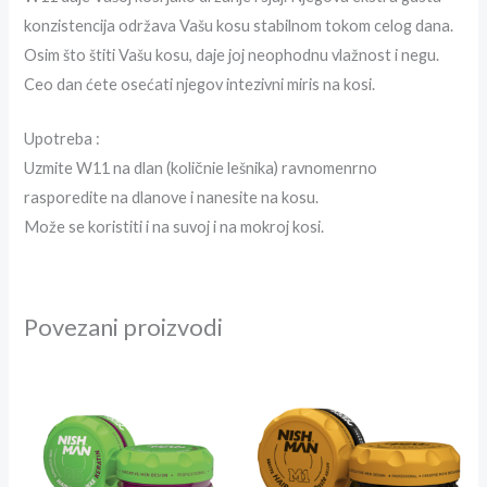
konzistencija održava Vašu kosu stabilnom tokom celog dana.
Osim što štiti Vašu kosu, daje joj neophodnu vlažnost i negu.
Ceo dan ćete osećati njegov intezivni miris na kosi.
Upotreba :
Uzmite W11 na dlan (količnie lešnika) ravnomenrno
rasporedite na dlanove i nanesite na kosu.
Može se koristiti i na suvoj i na mokroj kosi.
Povezani proizvodi