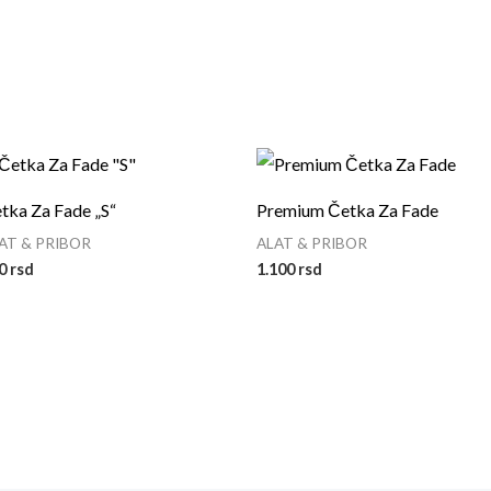
tka Za Fade „S“
Premium Četka Za Fade
AT & PRIBOR
ALAT & PRIBOR
50
rsd
1.100
rsd