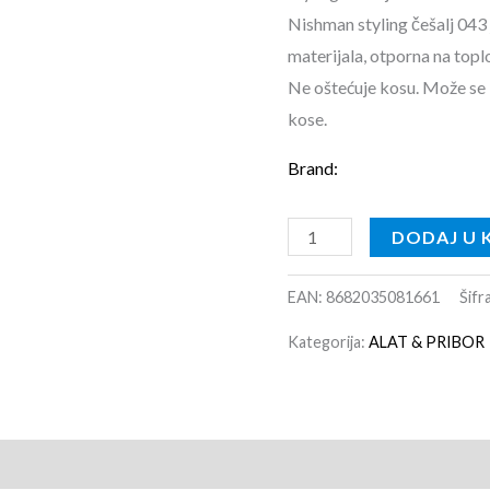
Nishman styling češalj 043 
materijala, otporna na topl
Ne oštećuje kosu. Može se 
kose.
Brand:
DODAJ U 
EAN:
8682035081661
Šifr
Kategorija:
ALAT & PRIBOR