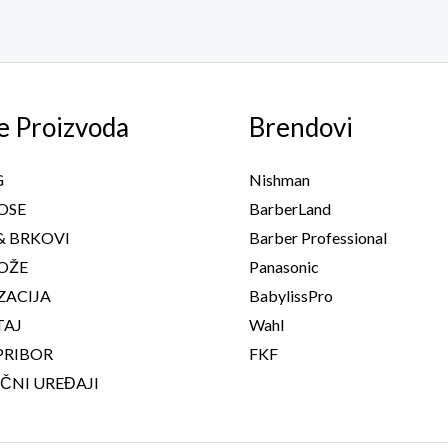
e Proizvoda
Brendovi
G
Nishman
OSE
BarberLand
& BRKOVI
Barber Professional
OŽE
Panasonic
ZACIJA
BabylissPro
TAJ
Wahl
PRIBOR
FKF
ČNI UREĐAJI