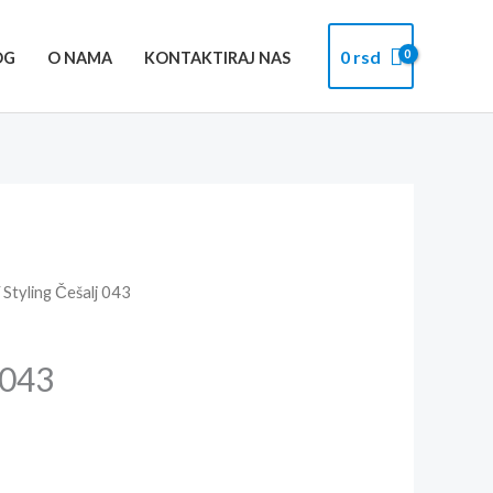
0
rsd
OG
O NAMA
KONTAKTIRAJ NAS
 Styling Češalj 043
 043