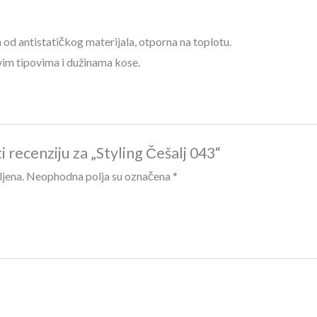
 od antistatičkog materijala, otporna na toplotu.
vim tipovima i dužinama kose.
i recenziju za „Styling Češalj 043“
ljena.
Neophodna polja su označena
*