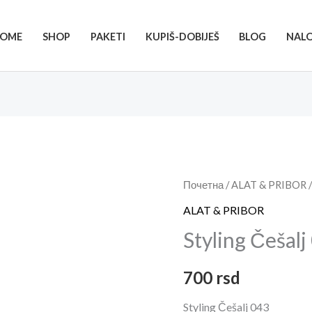
OME
SHOP
PAKETI
KUPIŠ-DOBIJEŠ
BLOG
NAL
Styling
Почетна
/
ALAT & PRIBOR
/
Češalj
ALAT & PRIBOR
043
Styling Češalj
količina
700
rsd
Styling Češalj 043