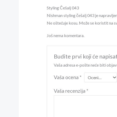
Styling Češalj 043
Nishman styling češalj 043 je napravljen
Ne oštećuje kosu. Može se koristit na s
Još nema komentara.
Budite prvi koji će napisat
Vaša adresa e-pošte neće biti objav
Vaša ocena
*
Vaša recenzija
*