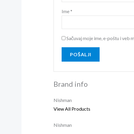
Ime
*
Sačuvaj moje ime, e-poštu i veb
Brand info
Nishman
View All Products
Nishman