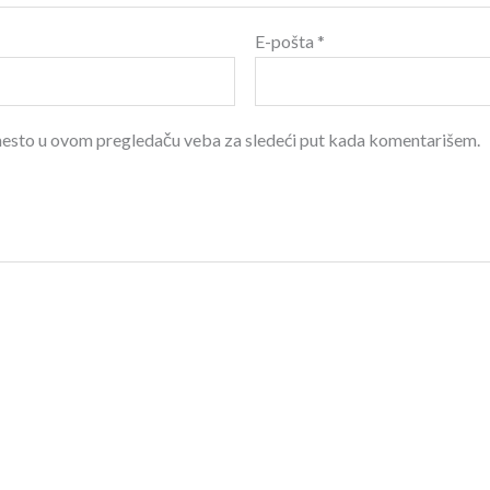
E-pošta
*
 mesto u ovom pregledaču veba za sledeći put kada komentarišem.