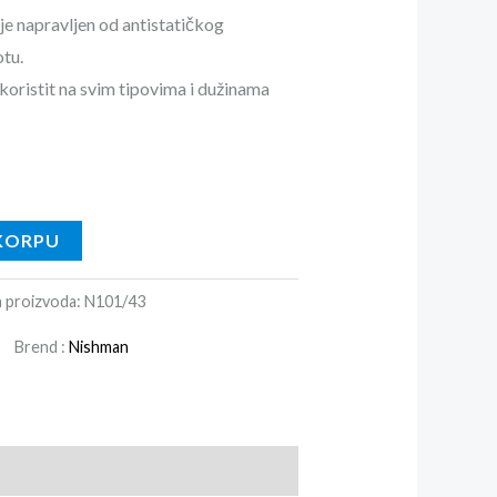
je napravljen od antistatičkog
otu.
koristit na svim tipovima i dužinama
KORPU
a proizvoda:
N101/43
Brend :
Nishman