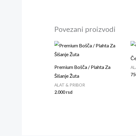
Povezani proizvodi
Če
Premium Bošča / Plahta Za
AL
7
Šišanje Žuta
ALAT & PRIBOR
2.000
rsd