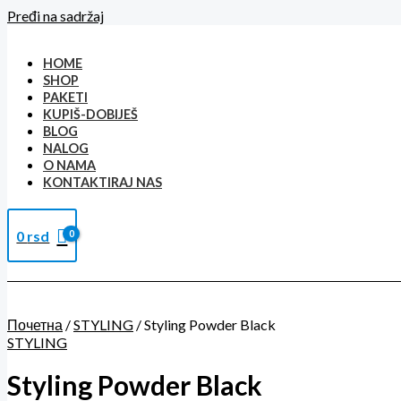
Pređi na sadržaj
HOME
SHOP
PAKETI
KUPIŠ-DOBIJEŠ
BLOG
NALOG
O NAMA
KONTAKTIRAJ NAS
0
rsd
Почетна
/
STYLING
/ Styling Powder Black
STYLING
Styling Powder Black