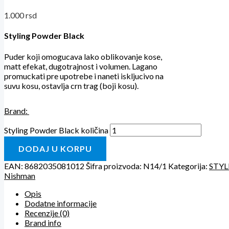
1.000
rsd
Styling Powder Black
Puder koji omogucava lako oblikovanje kose,
matt efekat, dugotrajnost i volumen. Lagano
promuckati pre upotrebe i naneti iskljucivo na
suvu kosu, ostavlja crn trag (boji kosu).
Brand:
Styling Powder Black količina
DODAJ U KORPU
EAN:
8682035081012
Šifra proizvoda:
N14/1
Kategorija:
STYL
Nishman
Opis
Dodatne informacije
Recenzije (0)
Brand info