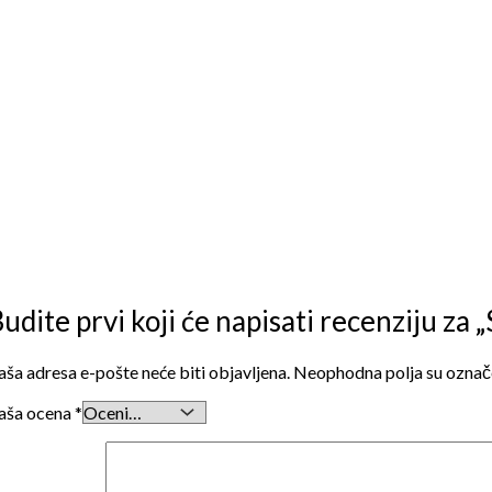
udite prvi koji će napisati recenziju za
aša adresa e-pošte neće biti objavljena.
Neophodna polja su ozna
aša ocena
*