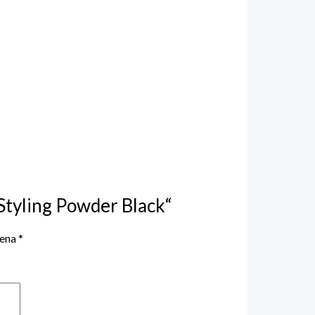
 „Styling Powder Black“
čena
*