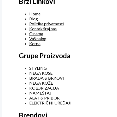
Brzi Linkovi
Home
Blog
Politika privatnosti
Kontaktiraj nas
O nama
Vaš nalog
Korpa
Grupe Proizvoda
STYLING
NEGA KOSE
BRADA & BRKOVI
NEGA KOŽE
KOLORIZACIJA
NAMEŠTAJ
ALAT & PRIBOR
ELEKTRIČNI UREĐAJI
Brendovi