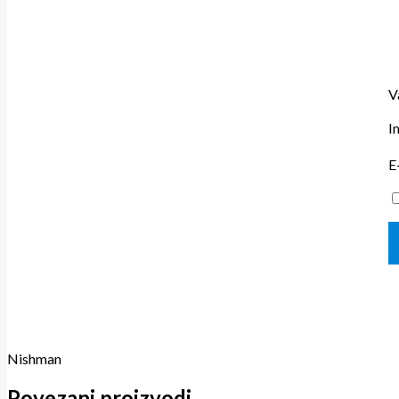
V
I
E
Nishman
Povezani proizvodi