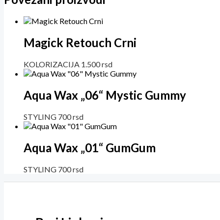
Magick Retouch Crni
KOLORIZACIJA
1.500
rsd
Aqua Wax „06“ Mystic Gummy
STYLING
700
rsd
Aqua Wax „01“ GumGum
STYLING
700
rsd