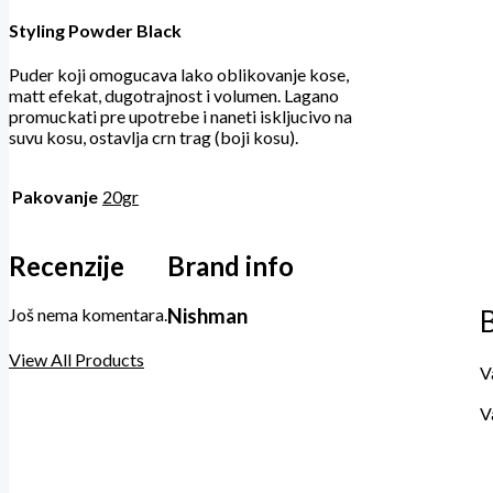
Styling Powder Black
Puder koji omogucava lako oblikovanje kose,
matt efekat, dugotrajnost i volumen. Lagano
promuckati pre upotrebe i naneti iskljucivo na
suvu kosu, ostavlja crn trag (boji kosu).
Pakovanje
20gr
Recenzije
Brand info
Još nema komentara.
Nishman
B
View All Products
V
V