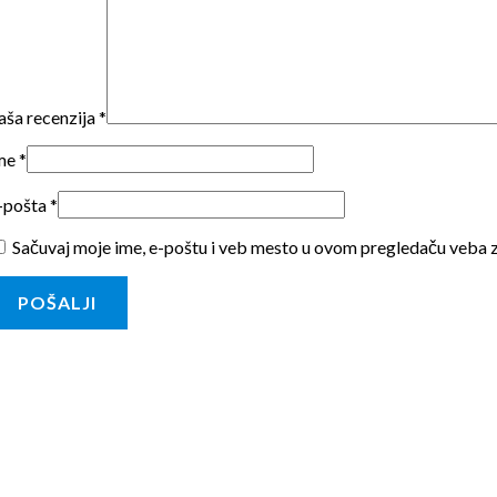
aša recenzija
*
me
*
-pošta
*
Sačuvaj moje ime, e-poštu i veb mesto u ovom pregledaču veba 