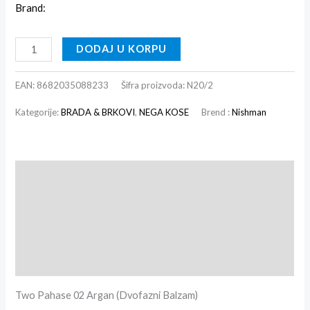
Brand:
DODAJ U KORPU
EAN:
8682035088233
Šifra proizvoda:
N20/2
Kategorije:
BRADA & BRKOVI
,
NEGA KOSE
Brend :
Nishman
Opis
Dodatne informacije
Recenzije (0)
Brand info
Two Pahase 02 Argan (Dvofazni Balzam)