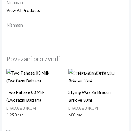
Nishman
View All Products
Nishman
Povezani proizvodi
NEMA NA STANJU
Two Pahase 03 Milk
Styling Wax Za Bradu i
(Dvofazni Balzam)
Brkove 30ml
BRADA & BRKOVI
BRADA & BRKOVI
1.250
rsd
600
rsd