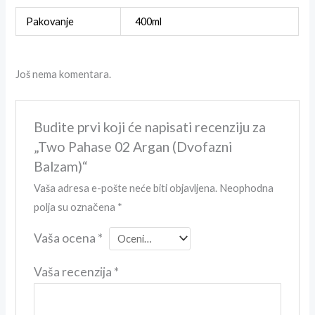
Pakovanje
400ml
Još nema komentara.
Budite prvi koji će napisati recenziju za
„Two Pahase 02 Argan (Dvofazni
Balzam)“
Vaša adresa e-pošte neće biti objavljena.
Neophodna
polja su označena
*
Vaša ocena
*
Vaša recenzija
*