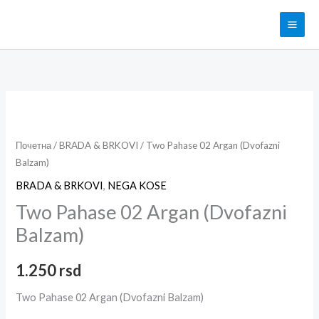
Pređi
na
sadržaj
Two
Pahase
02
Почетна
/
BRADA & BRKOVI
/ Two Pahase 02 Argan (Dvofazni
Balzam)
Argan
(Dvofazni
BRADA & BRKOVI
,
NEGA KOSE
Balzam)
Two Pahase 02 Argan (Dvofazni
količina
Balzam)
1.250
rsd
Two Pahase 02 Argan (Dvofazni Balzam)