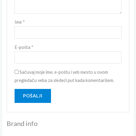
Ime
*
E-pošta
*
Sačuvaj moje ime, e-poštu i veb mesto u ovom
pregledaču veba za sledeći put kada komentarišem.
Brand info