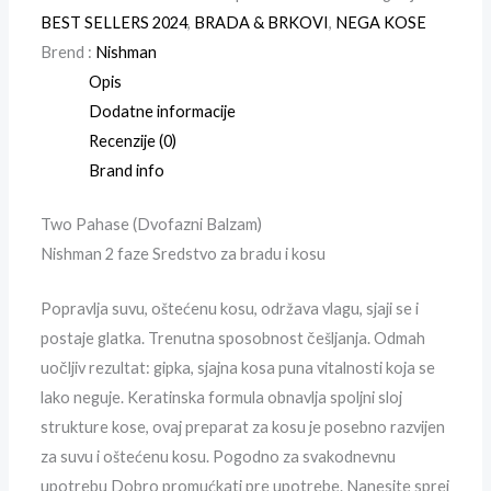
BEST SELLERS 2024
,
BRADA & BRKOVI
,
NEGA KOSE
Brend :
Nishman
Opis
Dodatne informacije
Recenzije (0)
Brand info
Two Pahase (Dvofazni Balzam)
Nishman 2 faze Sredstvo za bradu i kosu
Popravlja suvu, oštećenu kosu, održava vlagu, sjaji se i
postaje glatka. Trenutna sposobnost češljanja. Odmah
uočljiv rezultat: gipka, sjajna kosa puna vitalnosti koja se
lako neguje. Keratinska formula obnavlja spoljni sloj
strukture kose, ovaj preparat za kosu je posebno razvijen
za suvu i oštećenu kosu. Pogodno za svakodnevnu
upotrebu Dobro promućkati pre upotrebe. Nanesite sprej