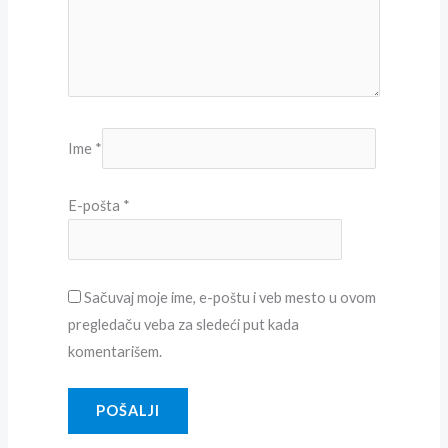
Ime
*
E-pošta
*
Sačuvaj moje ime, e-poštu i veb mesto u ovom
pregledaču veba za sledeći put kada
komentarišem.