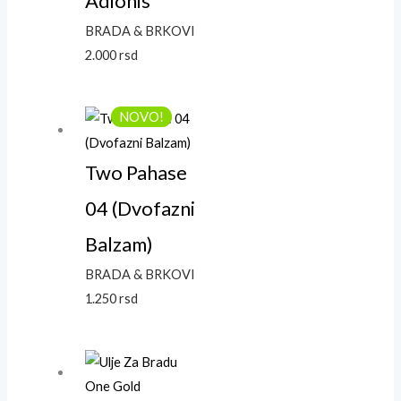
Adionis
BRADA & BRKOVI
2.000
rsd
NOVO!
Two Pahase
04 (Dvofazni
Balzam)
BRADA & BRKOVI
1.250
rsd