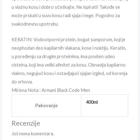
u vlažnu kosu i dobro očetkajte. Ne ispirati! Takođe se
može prskati u suvu kosu radi sjaja i nege. Pogodno za
svakodnevnu upotrebu
KERATIN: Vodootporni protein, bogat sumporom, koji je
neophodan deo kapilarnih vlakana, kose i noktiju. Keratin,
u poređenju sa drugim proteinima, ima povišen udeo
cisteina, koji ima veliki afinitet za kosu. Obnavlja kapilarno
vlakno, negujući kosu i ostavljajući sjajan izgled, od korenja
do vrhova.
Mirisna Nota : Armani Black Code Men
400ml
Pakovanje
Recenzije
Još nema komentara.