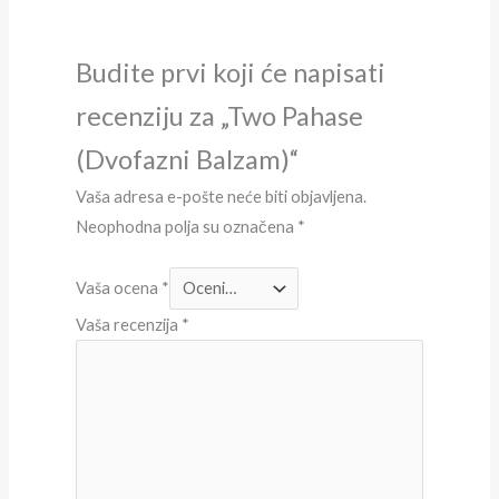
Budite prvi koji će napisati
recenziju za „Two Pahase
(Dvofazni Balzam)“
Vaša adresa e-pošte neće biti objavljena.
Neophodna polja su označena
*
Vaša ocena
*
Vaša recenzija
*