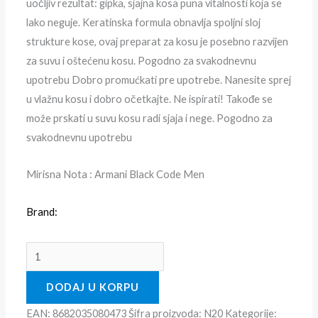
uočljiv rezultat: gipka, sjajna kosa puna vitalnosti koja se
lako neguje. Keratinska formula obnavlja spoljni sloj
strukture kose, ovaj preparat za kosu je posebno razvijen
za suvu i oštećenu kosu. Pogodno za svakodnevnu
upotrebu Dobro promućkati pre upotrebe. Nanesite sprej
u vlažnu kosu i dobro očetkajte. Ne ispirati! Takođe se
može prskati u suvu kosu radi sjaja i nege. Pogodno za
svakodnevnu upotrebu
Mirisna Nota : Armani Black Code Men
Brand:
DODAJ U KORPU
EAN:
8682035080473
Šifra proizvoda:
N20
Kategorije: