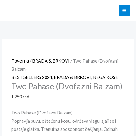
Pređi
na
sadržaj
Two
Pahase
(Dvofazni
Balzam)
količina
Почетна
/
BRADA & BRKOVI
/ Two Pahase (Dvofazni
Balzam)
BEST SELLERS 2024
,
BRADA & BRKOVI
,
NEGA KOSE
Two Pahase (Dvofazni Balzam)
1.250
rsd
Two Pahase (Dvofazni Balzam)
Popravlja suvu, oštećenu kosu, održava vlagu, sjaji se i
postaje glatka. Trenutna sposobnost češljanja. Odmah