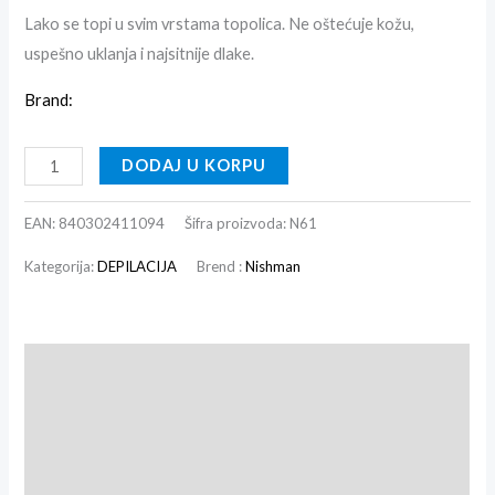
Lako se topi u svim vrstama topolica. Ne oštećuje kožu,
uspešno uklanja i najsitnije dlake.
Brand:
DODAJ U KORPU
EAN:
840302411094
Šifra proizvoda:
N61
Kategorija:
DEPILACIJA
Brend :
Nishman
Opis
Dodatne informacije
Recenzije (0)