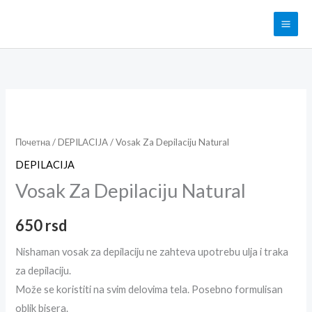
Pređi
na
sadržaj
Vosak
Za
Depilaciju
Почетна
/
DEPILACIJA
/ Vosak Za Depilaciju Natural
Natural
DEPILACIJA
količina
Vosak Za Depilaciju Natural
650
rsd
Nishaman vosak za depilaciju ne zahteva upotrebu ulja i traka
za depilaciju.
Može se koristiti na svim delovima tela. Posebno formulisan
oblik bisera.