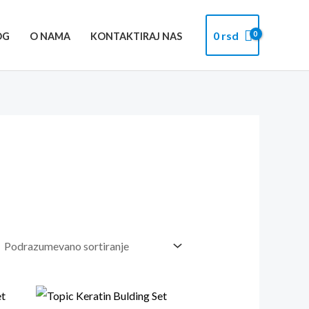
0
rsd
OG
O NAMA
KONTAKTIRAJ NAS