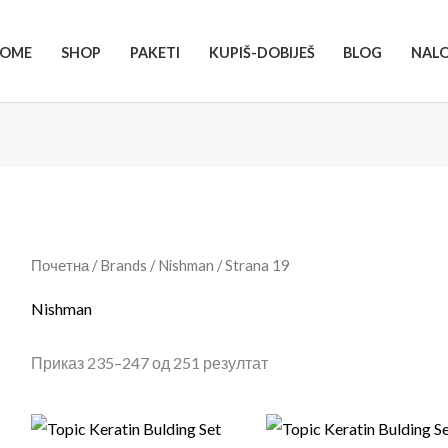
OME
SHOP
PAKETI
KUPIŠ-DOBIJEŠ
BLOG
NAL
Почетна
/ Brands /
Nishman
/ Strana 19
Nishman
Приказ 235–247 од 251 резултат