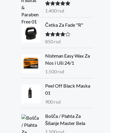
1.400
rsd
Ocenjeno
sa
5.00
od
5
Četka Za Fade "R"
850
rsd
Ocenjeno
sa
4.00
od 5
Nishman Easy Wax Za
Nos i Uši 24/1
1.500
rsd
Peel Off Black Maska
01
900
rsd
Bošča / Plahta Za
Šišanje Master Bela
1.500
rsd