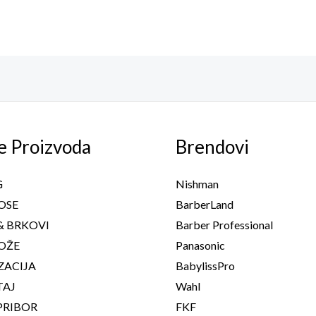
e Proizvoda
Brendovi
G
Nishman
OSE
BarberLand
& BRKOVI
Barber Professional
OŽE
Panasonic
ZACIJA
BabylissPro
TAJ
Wahl
PRIBOR
FKF