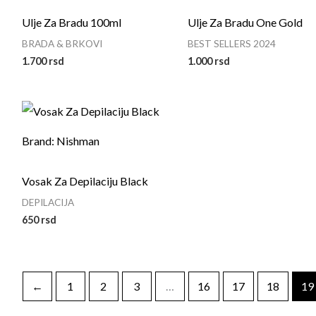
Ulje Za Bradu 100ml
Ulje Za Bradu One Gold
BRADA & BRKOVI
BEST SELLERS 2024
1.700
rsd
1.000
rsd
Brand: Nishman
Vosak Za Depilaciju Black
DEPILACIJA
650
rsd
←
1
2
3
…
16
17
18
19