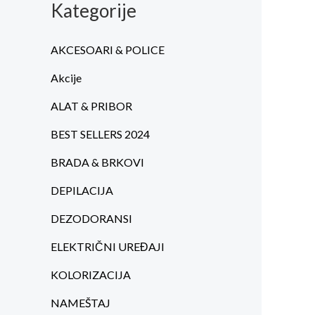
Kategorije
c
a
e
c
AKCESOARI & POLICE
n
e
Akcije
a
n
ALAT & PRIBOR
a
BEST SELLERS 2024
BRADA & BRKOVI
DEPILACIJA
DEZODORANSI
ELEKTRIČNI UREĐAJI
KOLORIZACIJA
NAMEŠTAJ