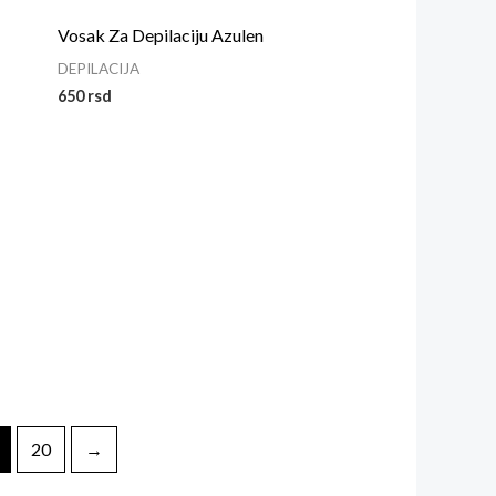
Vosak Za Depilaciju Azulen
DEPILACIJA
650
rsd
20
→