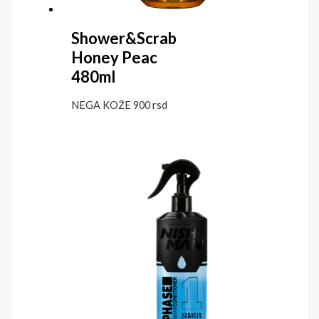
Shower&Scrab
Honey Peac
480ml
NEGA KOŽE
900
rsd