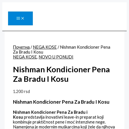
Pređi
Nishman
NOVO!
na
Kondicioner
sadržaj
Pena
Za
Bradu
I
Kosu
količina
Почетна
/
NEGA KOSE
/ Nishman Kondicioner Pena
Za Bradu I Kosu
NEGA KOSE
,
NOVO U PONUDI
Nishman Kondicioner Pena
Za Bradu I Kosu
1.200
rsd
Nishman Kondicioner Pena Za Bradu I Kosu
Nishman Kondicioner Pena Za Bradu i
Kosu
predstavlja inovativni leave-in preparat koji
kombinuje praktičnost pene i moć intenzivne nege.
Namenjena je modernim muškarcima koji žele da njihova