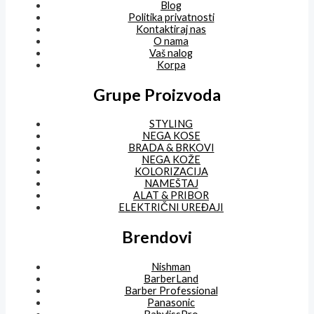
Blog
Politika privatnosti
Kontaktiraj nas
O nama
Vaš nalog
Korpa
Grupe Proizvoda
STYLING
NEGA KOSE
BRADA & BRKOVI
NEGA KOŽE
KOLORIZACIJA
NAMEŠTAJ
ALAT & PRIBOR
ELEKTRIČNI UREĐAJI
Brendovi
Nishman
BarberLand
Barber Professional
Panasonic