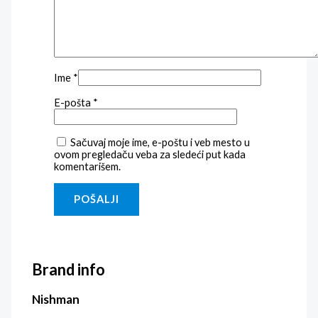
Ime
*
E-pošta
*
Sačuvaj moje ime, e-poštu i veb mesto u
ovom pregledaču veba za sledeći put kada
komentarišem.
Brand info
Nishman