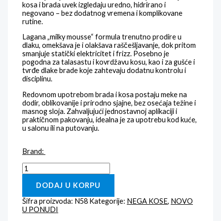
kosa i brada uvek izgledaju uredno, hidrirano i
negovano – bez dodatnog vremena i komplikovane
rutine.
Lagana „milky mousse“ formula trenutno prodire u
dlaku, omekšava je i olakšava raščešljavanje, dok pritom
smanjuje statički elektricitet i frizz. Posebno je
pogodna za talasastu i kovrdžavu kosu, kao i za gušće i
tvrđe dlake brade koje zahtevaju dodatnu kontrolu i
disciplinu.
Redovnom upotrebom brada i kosa postaju meke na
dodir, oblikovanije i prirodno sjajne, bez osećaja težine i
masnog sloja. Zahvaljujući jednostavnoj aplikaciji i
praktičnom pakovanju, idealna je za upotrebu kod kuće,
u salonu ili na putovanju.
Brand:
DODAJ U KORPU
Šifra proizvoda:
N58
Kategorije:
NEGA KOSE
,
NOVO
U PONUDI