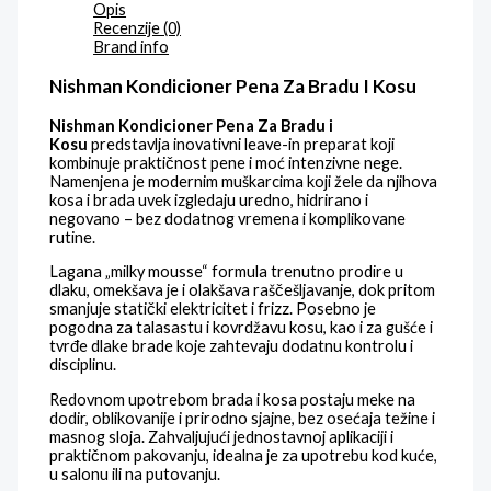
Opis
Recenzije (0)
Brand info
Nishman Kondicioner Pena Za Bradu I Kosu
Nishman Kondicioner Pena Za Bradu i
Kosu
predstavlja inovativni leave-in preparat koji
kombinuje praktičnost pene i moć intenzivne nege.
Namenjena je modernim muškarcima koji žele da njihova
kosa i brada uvek izgledaju uredno, hidrirano i
negovano – bez dodatnog vremena i komplikovane
rutine.
Lagana „milky mousse“ formula trenutno prodire u
dlaku, omekšava je i olakšava raščešljavanje, dok pritom
smanjuje statički elektricitet i frizz. Posebno je
pogodna za talasastu i kovrdžavu kosu, kao i za gušće i
tvrđe dlake brade koje zahtevaju dodatnu kontrolu i
disciplinu.
Redovnom upotrebom brada i kosa postaju meke na
dodir, oblikovanije i prirodno sjajne, bez osećaja težine i
masnog sloja. Zahvaljujući jednostavnoj aplikaciji i
praktičnom pakovanju, idealna je za upotrebu kod kuće,
u salonu ili na putovanju.