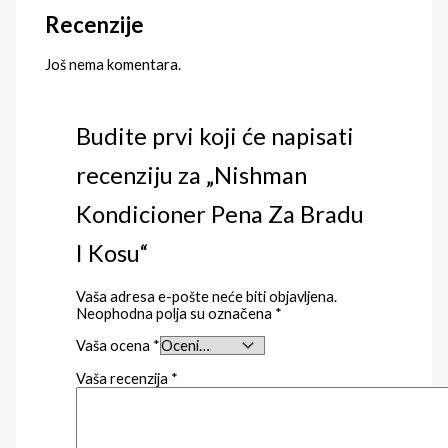
Recenzije
Još nema komentara.
Budite prvi koji će napisati
recenziju za „Nishman
Kondicioner Pena Za Bradu
I Kosu“
Vaša adresa e-pošte neće biti objavljena.
Neophodna polja su označena
*
Vaša ocena
*
Vaša recenzija
*