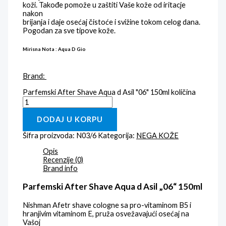
koži. Takođe pomože u zaštiti Vaše kože od iritacje
nakon
brijanja i daje osećaj čistoće i svižine tokom celog dana.
Pogodan za sve tipove kože.
Mirisna Nota : Aqua D Gio
Brand:
Parfemski After Shave Aqua d Asil "06" 150ml količina
DODAJ U KORPU
Šifra proizvoda:
N03/6
Kategorija:
NEGA KOŽE
Opis
Recenzije (0)
Brand info
Parfemski After Shave Aqua d Asil „06“ 150ml
Nishman Afetr shave cologne sa pro-vitaminom B5 i
hranjivim vitaminom E, pruža osvežavajući osećaj na
Vašoj