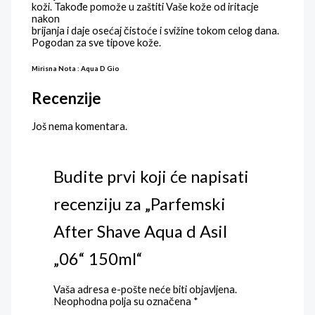
koži. Takođe pomože u zaštiti Vaše kože od iritacje
nakon
brijanja i daje osećaj čistoće i svižine tokom celog dana.
Pogodan za sve tipove kože.
Mirisna Nota : Aqua D Gio
Recenzije
Još nema komentara.
Budite prvi koji će napisati
recenziju za „Parfemski
After Shave Aqua d Asil
„06“ 150ml“
Vaša adresa e-pošte neće biti objavljena.
Neophodna polja su označena
*