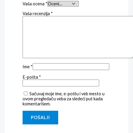
Vaša ocena
*
Vaša recenzija
*
Ime
*
E-pošta
*
Sačuvaj moje ime, e-poštu i veb mesto u
ovom pregledaču veba za sledeći put kada
komentarišem.