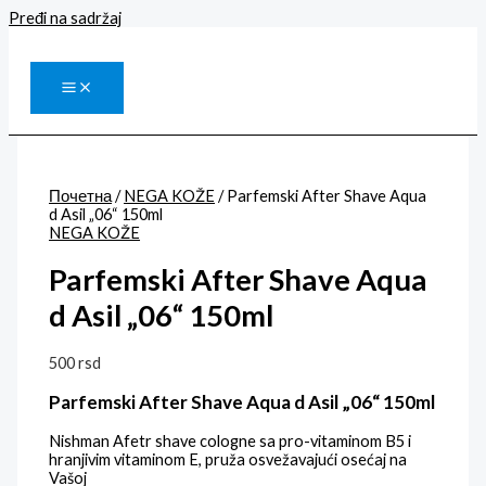
Pređi na sadržaj
Почетна
/
NEGA KOŽE
/ Parfemski After Shave Aqua
d Asil „06“ 150ml
NEGA KOŽE
Parfemski After Shave Aqua
d Asil „06“ 150ml
500
rsd
Parfemski After Shave Aqua d Asil „06“ 150ml
Nishman Afetr shave cologne sa pro-vitaminom B5 i
hranjivim vitaminom E, pruža osvežavajući osećaj na
Vašoj