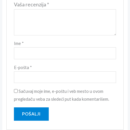
Vaša recenzija
*
Ime
*
E-pošta
*
Sačuvaj moje ime, e-poštu i veb mesto u ovom
pregledaču veba za sledeći put kada komentarišem.