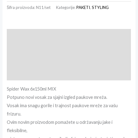
Šifra proizvoda:
N11/set
Kategorije:
PAKETI
,
STYLING
Opis
Dodatne informacije
Recenzije (0)
Brand info
Spider Wax 6x150ml MIX
Potpuno novi vosak za sjajni izgled paukove mreža.
Vosak ima snagu gorile i trajnost paukove mreže za vašu
frizuru.
Ovim novim proizvodom pomažete u održavanju jake i
fleksibilne,