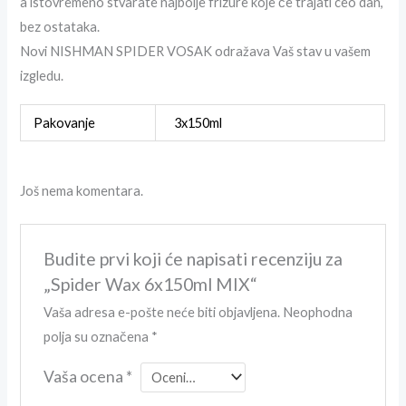
a istovremeno stvarate najbolje frizure koje će trajati ceo dan,
bez ostataka.
Novi NISHMAN SPIDER VOSAK odražava Vaš stav u vašem
izgledu.
Pakovanje
3x150ml
Još nema komentara.
Budite prvi koji će napisati recenziju za
„Spider Wax 6x150ml MIX“
Vaša adresa e-pošte neće biti objavljena.
Neophodna
polja su označena
*
Vaša ocena
*