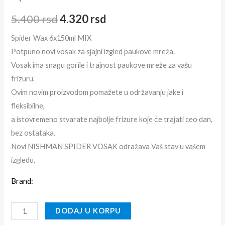
5.400
rsd
4.320
rsd
Spider Wax 6x150ml MIX
Potpuno novi vosak za sjajni izgled paukove mreža.
Vosak ima snagu gorile i trajnost paukove mreže za vašu
frizuru.
Ovim novim proizvodom pomažete u održavanju jake i
fleksibilne,
a istovremeno stvarate najbolje frizure koje će trajati ceo dan,
bez ostataka.
Novi NISHMAN SPIDER VOSAK odražava Vaš stav u vašem
izgledu.
Brand:
DODAJ U KORPU