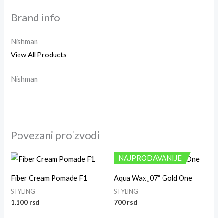
Brand info
Nishman
View All Products
Nishman
Povezani proizvodi
NAJPRODAVANIJE
Fiber Cream Pomade F1
Aqua Wax „07“ Gold One
STYLING
STYLING
1.100
rsd
700
rsd